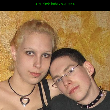
< zurück
Index
weiter >